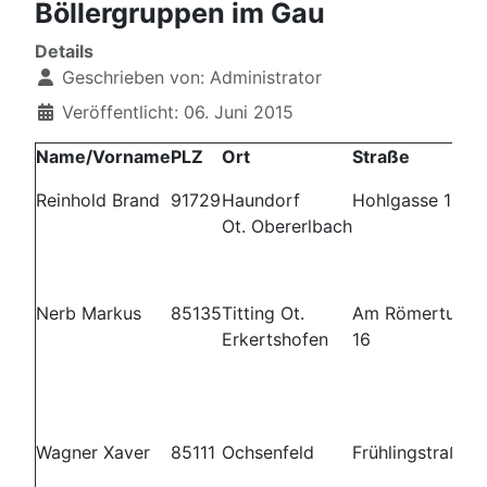
Böllergruppen im Gau
Details
Geschrieben von:
Administrator
Veröffentlicht: 06. Juni 2015
Name/Vorname
PLZ
Ort
Straße
Reinhold Brand
91729
Haundorf
Hohlgasse 18
Ot. Obererlbach
Nerb Markus
85135
Titting Ot.
Am Römerturm
Erkertshofen
16
Wagner Xaver
85111
Ochsenfeld
Frühlingstraße 