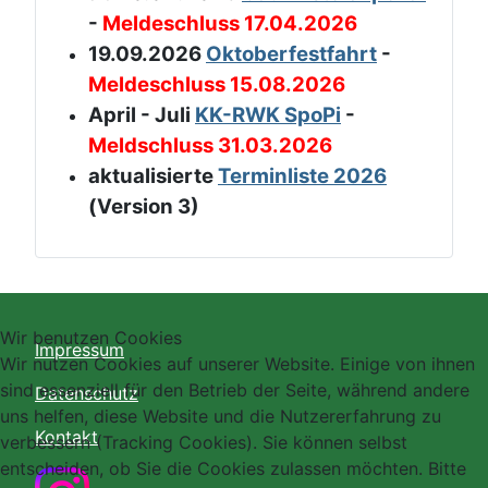
-
Meldeschluss 17.04.2026
19.09.2026
Oktoberfestfahrt
-
Meldeschluss 15.08.2026
April - Juli
KK-RWK SpoPi
-
Meldschluss 31.03.2026
aktualisierte
Terminliste 2026
(Version 3)
Wir benutzen Cookies
Impressum
Wir nutzen Cookies auf unserer Website. Einige von ihnen
sind essenziell für den Betrieb der Seite, während andere
Datenschutz
uns helfen, diese Website und die Nutzererfahrung zu
Kontakt
verbessern (Tracking Cookies). Sie können selbst
entscheiden, ob Sie die Cookies zulassen möchten. Bitte