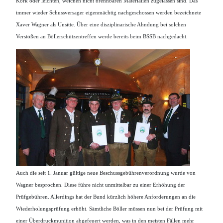
Kork oder leichten, weichen nicht brennbaren Materialien zugelassen sind. Das
immer wieder Schussversager eigenmächtig nachgeschossen werden bezeichnete
Xaver Wagner als Unsitte. Über eine disziplinarische Ahndung bei solchen
Verstößen an Böllerschützentreffen werde bereits beim BSSB nachgedacht.
Auch die seit 1. Januar gültige neue Beschussgebührenverordnung wurde von
Wagner besprochen. Diese führe nicht unmittelbar zu einer Erhöhung der
Prüfgebühren. Allerdings hat der Bund kürzlich höhere Anforderungen an die
Wiederholungsprüfung erhöht. Sämtliche Böller müssen nun bei der Prüfung mit
einer Überdruckmunition abgefeuert werden, was in den meisten Fällen mehr