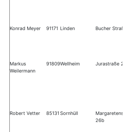
Konrad Meyer
91171
Linden
Bucher Straße 1
Markus
91809
Wellheim
Jurastraße 2
Weilermann
Robert Vetter
85131
Sornhüll
Margaretenstra
26b