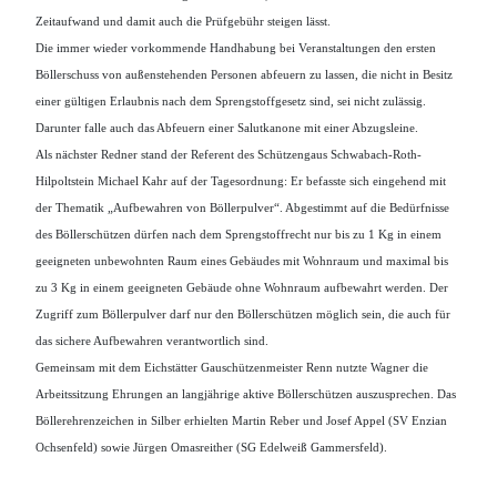
Zeitaufwand und damit auch die Prüfgebühr steigen lässt.
Die immer wieder vorkommende Handhabung bei Veranstaltungen den ersten
Böllerschuss von außenstehenden Personen abfeuern zu lassen, die nicht in Besitz
einer gültigen Erlaubnis nach dem Sprengstoffgesetz sind, sei nicht zulässig.
Darunter falle auch das Abfeuern einer Salutkanone mit einer Abzugsleine.
Als nächster Redner stand der Referent des Schützengaus Schwabach-Roth-
Hilpoltstein Michael Kahr auf der Tagesordnung: Er befasste sich eingehend mit
der Thematik „Aufbewahren von Böllerpulver“. Abgestimmt auf die Bedürfnisse
des Böllerschützen dürfen nach dem Sprengstoffrecht nur bis zu 1 Kg in einem
geeigneten unbewohnten Raum eines Gebäudes mit Wohnraum und maximal bis
zu 3 Kg in einem geeigneten Gebäude ohne Wohnraum aufbewahrt werden. Der
Zugriff zum Böllerpulver darf nur den Böllerschützen möglich sein, die auch für
das sichere Aufbewahren verantwortlich sind.
Gemeinsam mit dem Eichstätter Gauschützenmeister Renn nutzte Wagner die
Arbeitssitzung Ehrungen an langjährige aktive Böllerschützen auszusprechen. Das
Böllerehrenzeichen in Silber erhielten Martin Reber und Josef Appel (SV Enzian
Ochsenfeld) sowie Jürgen Omasreither (SG
Edelweiß Gammersfeld
).