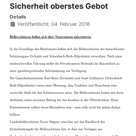
Sicherheit oberstes Gebot
Details
Veröffentlicht: 04. Februar 2016
Böllerschützen ließen sich über Neuerungen informieren
In die Grundlage des Bierbrauens ließen sich di
e
Böllerschützen der benachbarten
Schützengaue Eichstätt und Schwabach-Roth-Hilpoltstein einweihen. Nach einer
eindrucksvollen Führung stellte die Privatbrauerei Hofmühl ihr Bräustüberl zu
einer gauübergreifenden Arbeitssitzung zur Verfügung.
Die Gauschützenmeister
Karl Renn
(Eichstätt) und Josef Grillmayer (Schwabach-
Roth-Hilpoltstein) waren einer Meinung, dass Tradition und Brauchtum eine
wertvolle Säule für das Schützenwesen seien. Die Böllerschützen leisten mit ihren
Auftritten einen enormen Beitrag für das Ansehen in der Öffentlichkeit. Diese
Präsentationen sollten etwas Besonderes sein - man solle nicht bei jedem Anlass
böllern.
Landesböllerreferent Xaver Wagner wies klar auf das Handbuch der
Sicherheitsregeln für Böllerschützen hin, in dem nur Vorlagen aus