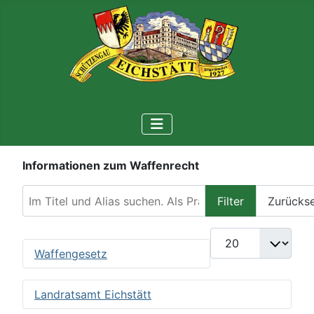
Informationen zum Waffenrecht
Im Titel und Alias suchen. Als Präfix „ID:“ verwenden, 
Filter
Zurücks
Anzeige #
Waffengesetz
Landratsamt Eichstätt