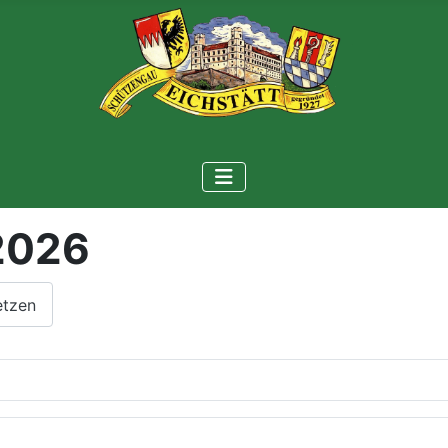
2026
um nach einer Weblink-ID zu suchen.
etzen