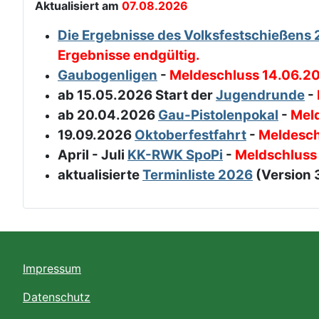
Aktualisiert am
07.08.2026
Die Ergebnisse des Volksfestschießens 
Ergebnisse endgültig.
Gaubogenligen
-
Meldeschluss 14.06.2
ab 15.05.2026 Start der
Jugendrunde
-
ab 20.04.2026
Gau-Pistolenpokal
-
Mel
19.09.2026
Oktoberfestfahrt
-
Meldesch
April - Juli
KK-RWK SpoPi
-
Meldschluss
aktualisierte
Terminliste 2026
(Version 
Impressum
Datenschutz