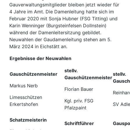
Gauverwaltungsmitglieder bleiben jetzt wieder für
4 Jahre im Amt. Die Damenleitung hatte sich im
Februar 2020 mit Sonja Hubner (FSG Titting) und
Karin Wenninger (Burgsteinfelsen Dollnstein)
während der Damenleitersitzung gebildet.
Neuwahlen der Gaudamenleitung stehen am 5.
März 2024 in Eichstätt an.
Ergebnisse der Neuwahlen
stellv.
Gauschützenmeister
stellv.
Gauschützenmeister
Gausch
Markus Nerb
Florian Bauer
Reinha
Limesschützen
Kgl. priv. FSG
Erkertshofen
SV Adl
Pfalzpaint
Schatzmeisterin
Schriftführer
Gauspor