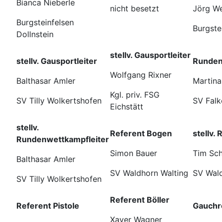
Bianca Nieberle
nicht besetzt
Jörg W
Burgsteinfelsen
Burgste
Dollnstein
stellv. Gausportleiter
stellv. Gausportleiter
Runden
Wolfgang Rixner
Balthasar Amler
Martina
Kgl. priv. FSG
SV Tilly Wolkertshofen
SV Falk
Eichstätt
stellv.
Referent Bogen
stellv.
Rundenwettkampfleiter
Simon Bauer
Tim Sc
Balthasar Amler
SV Waldhorn Walting
SV Wald
SV Tilly Wolkertshofen
Referent Böller
Referent Pistole
Gauchr
Xaver Wagner